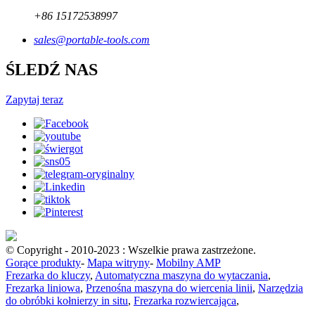
+86 15172538997
sales@portable-tools.com
ŚLEDŹ NAS
Zapytaj teraz
© Copyright - 2010-2023 : Wszelkie prawa zastrzeżone.
Gorące produkty
-
Mapa witryny
-
Mobilny AMP
Frezarka do kluczy
,
Automatyczna maszyna do wytaczania
,
Frezarka liniowa
,
Przenośna maszyna do wiercenia linii
,
Narzędzia
do obróbki kołnierzy in situ
,
Frezarka rozwiercająca
,