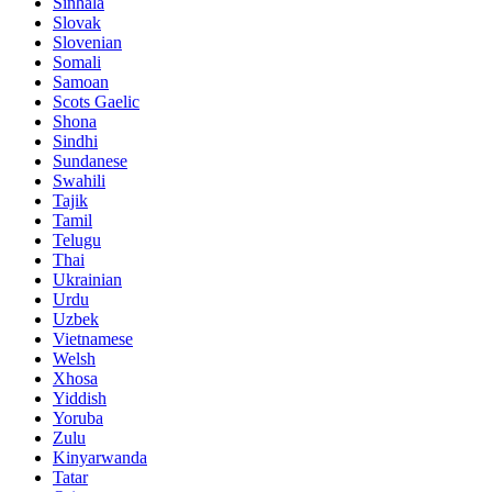
Sinhala
Slovak
Slovenian
Somali
Samoan
Scots Gaelic
Shona
Sindhi
Sundanese
Swahili
Tajik
Tamil
Telugu
Thai
Ukrainian
Urdu
Uzbek
Vietnamese
Welsh
Xhosa
Yiddish
Yoruba
Zulu
Kinyarwanda
Tatar