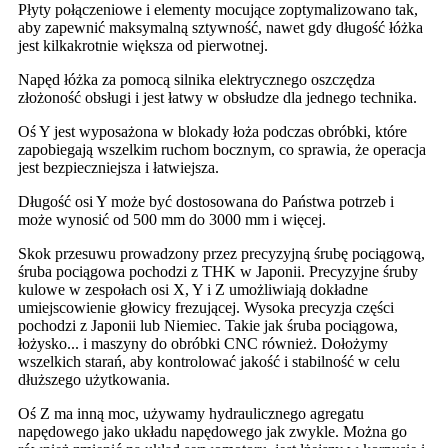
Płyty połączeniowe i elementy mocujące zoptymalizowano tak,
aby zapewnić maksymalną sztywność, nawet gdy długość łóżka
jest kilkakrotnie większa od pierwotnej.
Napęd łóżka za pomocą silnika elektrycznego oszczędza
złożoność obsługi i jest łatwy w obsłudze dla jednego technika.
Oś Y jest wyposażona w blokady łoża podczas obróbki, które
zapobiegają wszelkim ruchom bocznym, co sprawia, że ​​operacja
jest bezpieczniejsza i łatwiejsza.
Długość osi Y może być dostosowana do Państwa potrzeb i
może wynosić od 500 mm do 3000 mm i więcej.
Skok przesuwu prowadzony przez precyzyjną śrubę pociągową,
śruba pociągowa pochodzi z THK w Japonii. Precyzyjne śruby
kulowe w zespołach osi X, Y i Z umożliwiają dokładne
umiejscowienie głowicy frezującej. Wysoka precyzja części
pochodzi z Japonii lub Niemiec. Takie jak śruba pociągowa,
łożysko... i maszyny do obróbki CNC również. Dołożymy
wszelkich starań, aby kontrolować jakość i stabilność w celu
dłuższego użytkowania.
Oś Z ma inną moc, używamy hydraulicznego agregatu
napędowego jako układu napędowego jak zwykle. Można go