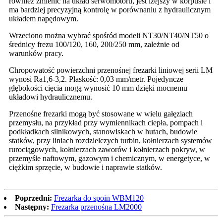
również zmienić na układ serwomotoru, jest lżejszy w korpusie i
ma bardziej precyzyjną kontrolę w porównaniu z hydraulicznym
układem napędowym.
Wrzeciono można wybrać spośród modeli NT30/NT40/NT50 o
średnicy frezu 100/120, 160, 200/250 mm, zależnie od
warunków pracy.
Chropowatość powierzchni przenośnej frezarki liniowej serii LM
wynosi Ra1,6-3,2. Płaskość: 0,03 mm/metr. Pojedyncze
głębokości cięcia mogą wynosić 10 mm dzięki mocnemu
układowi hydraulicznemu.
Przenośne frezarki mogą być stosowane w wielu gałęziach
przemysłu, na przykład przy wymiennikach ciepła, pompach i
podkładkach silnikowych, stanowiskach w hutach, budowie
statków, przy liniach rozdzielczych turbin, kołnierzach systemów
rurociągowych, kołnierzach zaworów i kołnierzach pokryw, w
przemyśle naftowym, gazowym i chemicznym, w energetyce, w
ciężkim sprzęcie, w budowie i naprawie statków.
Poprzedni:
Frezarka do spoin WBM120
Następny:
Frezarka przenośna LM2000