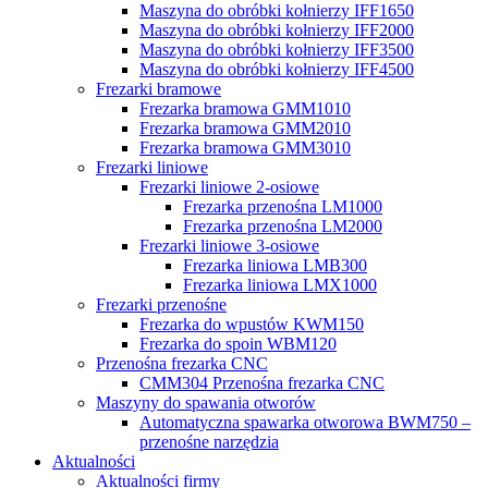
Maszyna do obróbki kołnierzy IFF1650
Maszyna do obróbki kołnierzy IFF2000
Maszyna do obróbki kołnierzy IFF3500
Maszyna do obróbki kołnierzy IFF4500
Frezarki bramowe
Frezarka bramowa GMM1010
Frezarka bramowa GMM2010
Frezarka bramowa GMM3010
Frezarki liniowe
Frezarki liniowe 2-osiowe
Frezarka przenośna LM1000
Frezarka przenośna LM2000
Frezarki liniowe 3-osiowe
Frezarka liniowa LMB300
Frezarka liniowa LMX1000
Frezarki przenośne
Frezarka do wpustów KWM150
Frezarka do spoin WBM120
Przenośna frezarka CNC
CMM304 Przenośna frezarka CNC
Maszyny do spawania otworów
Automatyczna spawarka otworowa BWM750 –
przenośne narzędzia
Aktualności
Aktualności firmy